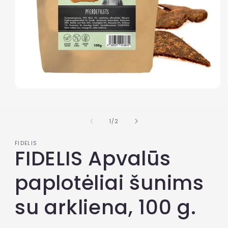
Atidaryti
mediją
1
modaliniame
iš
1
/
2
lange
FIDELIS
FIDELIS Apvalūs
paplotėliai šunims
su arkliena, 100 g.