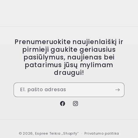
Prenumeruokite naujienlaiškį ir
pirmieji gaukite geriausius
pasiūlymus, naujienas bei
patarimus jūsų mylimam
draugui!
El. pašto adresas
„Facebook“
„Instagram“
Mokėjimo
© 2026,
Espree
Teikia „Shopify“
Privatumo politika
būdai