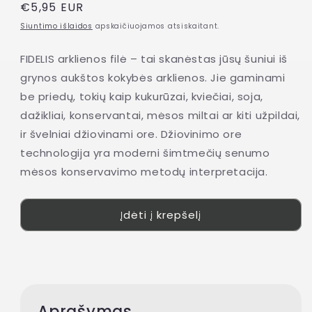
Įprasta
€5,95 EUR
kaina
Siuntimo išlaidos
apskaičiuojamos atsiskaitant.
FIDELIS arklienos filė – tai skanėstas jūsų šuniui iš
grynos aukštos kokybės arklienos. Jie gaminami
be priedų, tokių kaip kukurūzai, kviečiai, soja,
dažikliai, konservantai, mėsos miltai ar kiti užpildai,
ir švelniai džiovinami ore. Džiovinimo ore
technologija yra moderni šimtmečių senumo
mėsos konservavimo metodų interpretacija.
Įdėti į krepšelį
Aprašymas