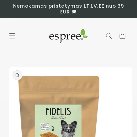
Eiti į
Nemokamas pristatymas LT,LV,EE nuo 39
turinį
EUR 🚚
Krepšelis
Pereiti prie
informacijos
apie prekę