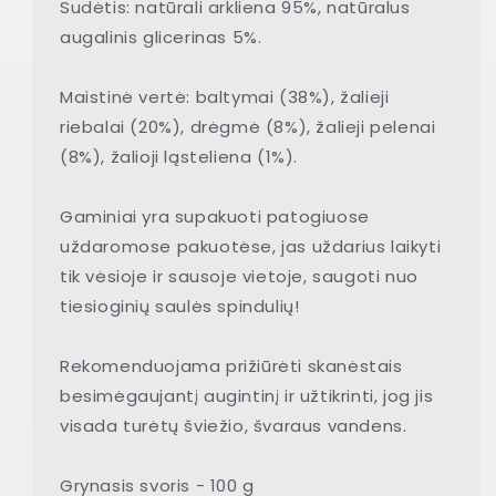
Sudėtis: natūrali arkliena 95%, natūralus
augalinis glicerinas 5%.
Maistinė vertė: baltymai (38%), žalieji
riebalai (20%), drėgmė (8%), žalieji pelenai
(8%), žalioji ląsteliena (1%).
Gaminiai yra supakuoti patogiuose
uždaromose pakuotėse, jas uždarius laikyti
tik vėsioje ir sausoje vietoje, saugoti nuo
tiesioginių saulės spindulių!
Rekomenduojama prižiūrėti skanėstais
besimėgaujantį augintinį ir užtikrinti, jog jis
visada turėtų šviežio, švaraus vandens.
Grynasis svoris - 100 g