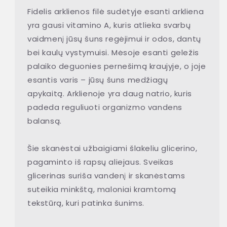
Fidelis arklienos filė sudėtyje esanti arkliena
yra gausi vitamino A, kuris atlieka svarbų
vaidmenį jūsų šuns regėjimui ir odos, dantų
bei kaulų vystymuisi. Mėsoje esanti geležis
palaiko deguonies pernešimą kraujyje, o joje
esantis varis – jūsų šuns medžiagų
apykaitą. Arklienoje yra daug natrio, kuris
padeda reguliuoti organizmo vandens
balansą.
Šie skanėstai užbaigiami šlakeliu glicerino,
pagaminto iš rapsų aliejaus. Sveikas
glicerinas suriša vandenį ir skanėstams
suteikia minkštą, maloniai kramtomą
tekstūrą, kuri patinka šunims.