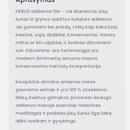
FIDELIS arklienos filė – tai skanėstas jūsų
šuniui iš grynos aukštos kokybės arklienos.
Jie gaminami be priedų, tokių kaip kukurūzai,
kviečiai, soja, dažikliai, konservantai, mėsos
miltai ar kiti užpildai, ir švelniai džiovinami
ore. Džiovinimo ore technologija yra
moderni šimtmečių senumo mėsos
konservavimo metodų interpretacija.
Kruopščiai atrinkta antienos mėsa
gaunama vietoje ir yra 100 % atsekama.
Mūsų švelnus gamybos procesas išsaugo
arklienos mėsoje esančias maistines
medžiagas ir padeda jūsų šuniui ilgą laiką
išlikti sveikam ir gyvybingu.