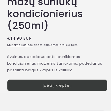
mažų šuniukų
kondicionierius
(250ml)
Įprasta
€14,90 EUR
kaina
Siuntimo išlaidos
apskaičiuojamos atsiskaitant.
Švelnus, dezodoruojantis purškiamas
kondicionierius mažiems šuniukams, padedantis
pašalinti blogus kvapus iš kailiuko.
Įdėti į krepšelį