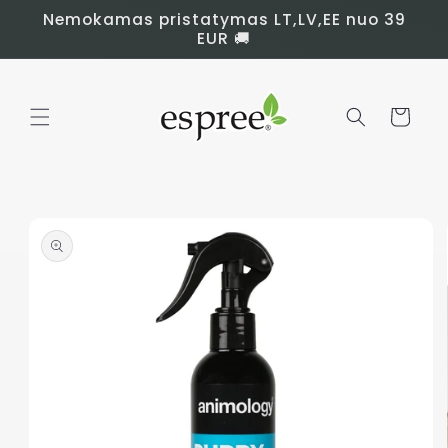
Eiti į
Nemokamas pristatymas LT,LV,EE nuo 39
turinį
EUR 🚚
Krepšelis
Pereiti prie
informacijos
apie prekę