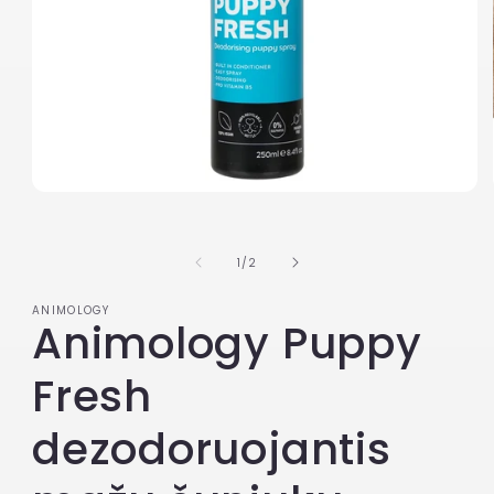
Atidaryti
mediją
1
modaliniame
iš
1
/
2
lange
ANIMOLOGY
Animology Puppy
Fresh
dezodoruojantis