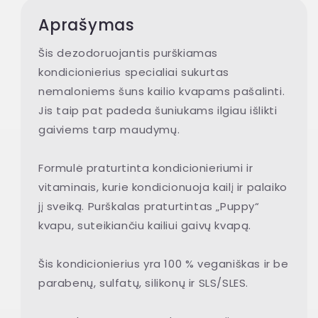
Aprašymas
Šis dezodoruojantis purškiamas
kondicionierius specialiai sukurtas
nemaloniems šuns kailio kvapams pašalinti.
Jis taip pat padeda šuniukams ilgiau išlikti
gaiviems tarp maudymų.
Formulė praturtinta kondicionieriumi ir
vitaminais, kurie kondicionuoja kailį ir palaiko
jį sveiką. Purškalas praturtintas „Puppy“
kvapu, suteikiančiu kailiui gaivų kvapą.
Šis kondicionierius yra 100 % veganiškas ir be
parabenų, sulfatų, silikonų ir SLS/SLES.