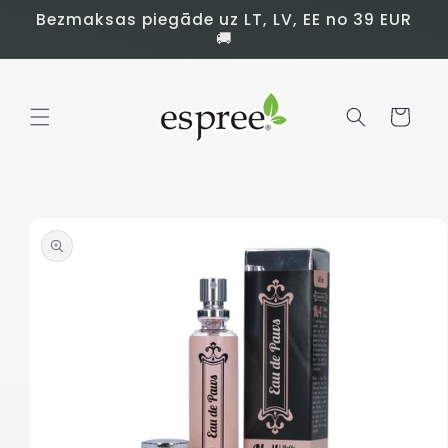
Doties
Bezmaksas piegāde uz LT, LV, EE no 39 EUR
uz
🚚
saturu
Grozs
Pāriet pie
informācijas
par preci