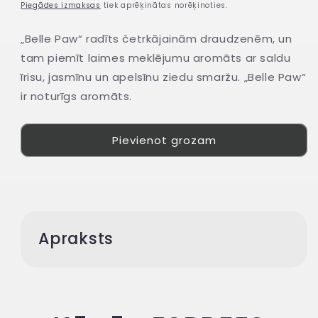
cena
Piegādes izmaksas
tiek aprēķinātas norēķinoties.
„Belle Paw“ radīts četrkājainām draudzenēm, un
tam piemīt laimes meklējumu aromāts ar saldu
īrisu, jasmīnu un apelsīnu ziedu smaržu. „Belle Paw“
ir noturīgs aromāts.
Pievienot grozam
Apraksts