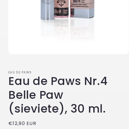
Atvērt
multivides
failu
modālajā
EAU DE PAWS
logā
Eau de Paws Nr.4
1
Belle Paw
(sieviete), 30 ml.
Parastā
€12,90 EUR