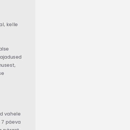
l, kelle
alse
 vajadused
nusest,
se
rd vahele
d 7 päeva