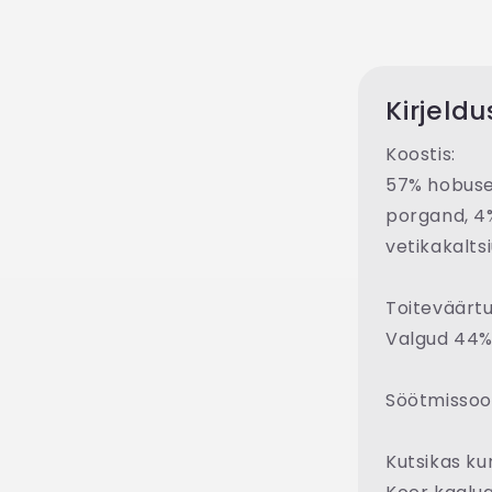
Kirjeldu
Koostis:
57% hobuse
porgand, 4% 
vetikakalts
Toiteväärtu
Valgud 44%,
Söötmissoov
Kutsikas ku