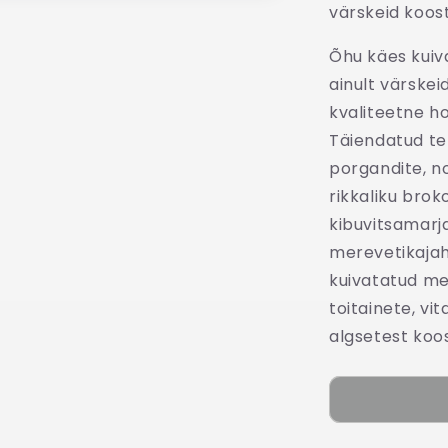
värskeid koost
Õhu käes kui
ainult värskei
kvaliteetne h
Täiendatud ter
porgandite, n
rikkaliku broko
kibuvitsamarj
merevetikajah
kuivatatud men
toitainete, vi
algsetest koo