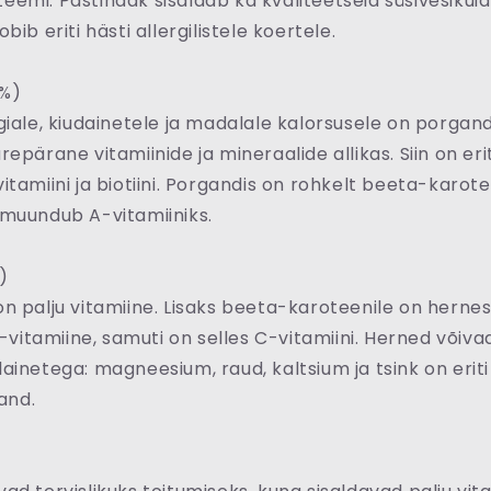
emi. Pastinaak sisaldab ka kvaliteetseid süsivesikuid 
bib eriti hästi allergilistele koertele.
%)
giale, kiudainetele ja madalale kalorsusele on porgand 
epärane vitamiinide ja mineraalide allikas. Siin on eri
itamiini ja biotiini. Porgandis on rohkelt beeta-karote
muundub A-vitamiiniks.
)
n palju vitamiine. Lisaks beeta-karoteenile on hernest
 B-vitamiine, samuti on selles C-vitamiini. Herned võiv
ainetega: magneesium, raud, kaltsium ja tsink on eriti 
sand.
)