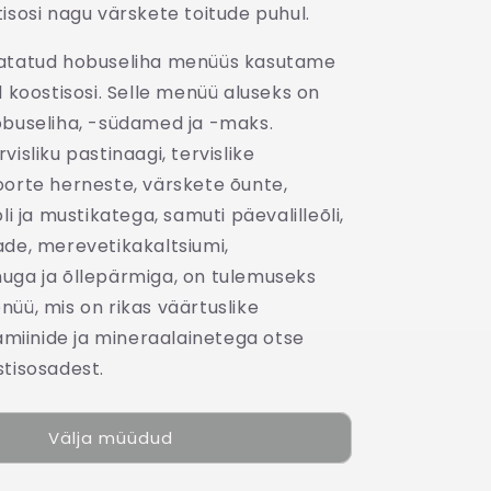
isosi nagu värskete toitude puhul.
vatatud hobuseliha menüüs kasutame
d koostisosi.
Selle menüü aluseks on
obuseliha, -südamed ja -maks.
visliku pastinaagi, tervislike
oorte herneste, värskete õunte,
li ja mustikatega, samuti päevalilleõli,
ade, merevetikakaltsiumi,
uga ja õllepärmiga, on tulemuseks
üü, mis on rikas väärtuslike
tamiinide ja mineraalainetega otse
stisosadest.
Välja müüdud