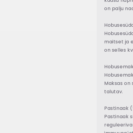
kaasa hapni
on palju na
Hobusesüd
Hobusesüda 
maitset ja 
on selles kv
Hobusemak
Hobusemaksa
Maksas on s
talutav.
Pastinaak 
Pastinaak si
reguleeriva