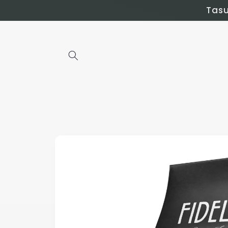
Mine
Tasu
sisuni
Pereiti prie
informacijos
apie prekę