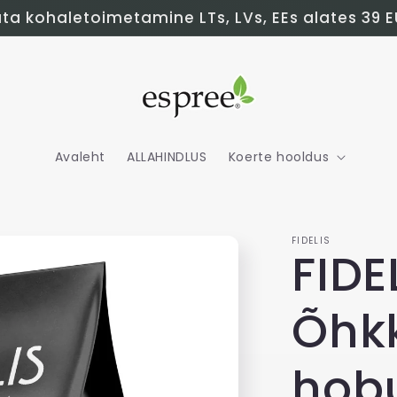
ta kohaletoimetamine LTs, LVs, EEs alates 39 E
Avaleht
ALLAHINDLUS
Koerte hooldus
FIDELIS
FIDE
Õhk
hobu