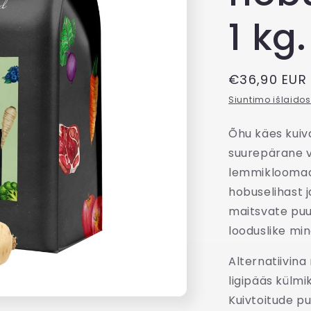
1 kg.
Tavahind
€36,90 EUR
Siuntimo išlaidos
Õhu käes kuiv
suurepärane va
lemmikloomade
hobuselihast j
maitsvate puuv
looduslike min
Alternatiivina 
ligipääs külmi
Kuivtoitude pu