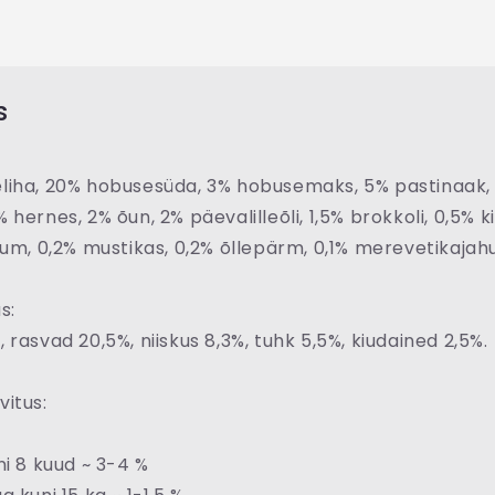
s
liha, 20% hobusesüda, 3% hobusemaks, 5% pastinaak,
hernes, 2% õun, 2% päevalilleõli, 1,5% brokkoli, 0,5% ki
ium, 0,2% mustikas, 0,2% õllepärm, 0,1% merevetikajahu
s:
 rasvad 20,5%, niiskus 8,3%, tuhk 5,5%, kiudained 2,5%.
itus:
ni 8 kuud ~ 3-4 %