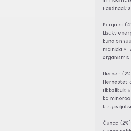
immuunsüste
Pastinaak so
Porgand (4
Lisaks ener
kuna on suur
mainida A-v
organismis 
Herned (2%
Hernestes o
rikkalikult
ka mineraal
köögiviljali
Õunad (2%