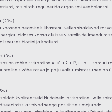
ku transpordile veres ja vask koera ainevahetusele. 
atriumi, mis aitab reguleerida organismi veebalanssi.
a (20%)
koosneb peamiselt lihastest. Selles sisalduvad ras
energiat, aidates kaasa oluliste vitamiinide imendumis
aliteetset biotiini ja kaaliumi.
s (3%)
s on rohkelt vitamiine A, B1, B2, B12, C ja D, samuti r
uhteliselt vähe rasva ja palju valku, mistõttu see on ül
(5%)
saldab kvaliteetseid kiudaineid ja vitamiine. Selle toit
d seedimist ja võivad seega positiivselt mõjutada