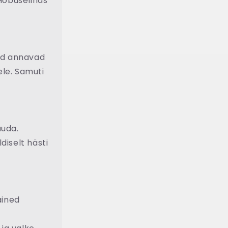
Hobuselihas
vad annavad
ele. Samuti
auda.
diselt hästi
ained