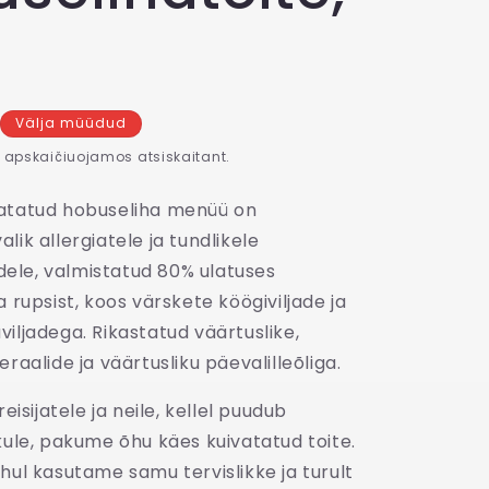
Välja müüdud
apskaičiuojamos atsiskaitant.
atatud hobuseliha menüü on
lik allergiatele ja tundlikele
le, valmistatud 80% ulatuses
a rupsist, koos värskete köögiviljade ja
iljadega. Rikastatud väärtuslike,
eraalide ja väärtusliku päevalilleõliga.
reisijatele ja neile, kellel puudub
kule, pakume õhu käes kuivatatud toite.
hul kasutame samu tervislikke ja turult