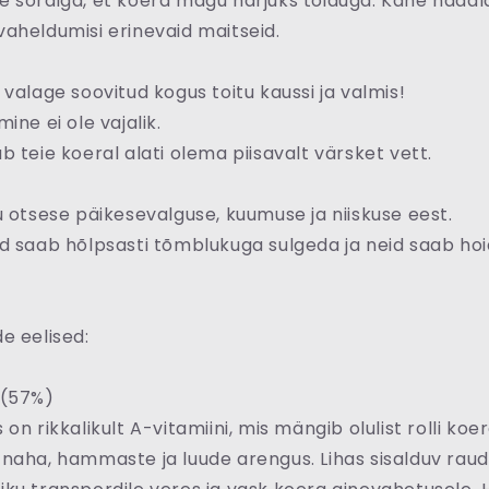
 sordiga, et koera magu harjuks toiduga. Kahe nädal
aheldumisi erinevaid maitseid.
 valage soovitud kogus toitu kaussi ja valmis!
ine ei ole vajalik.
b teie koeral alati olema piisavalt värsket vett.
u otsese päikesevalguse, kuumuse ja niiskuse eest.
d saab hõlpsasti tõmblukuga sulgeda ja neid saab ho
e eelised:
 (57%)
on rikkalikult A-vitamiini, mis mängib olulist rolli koe
naha, hammaste ja luude arengus. Lihas sisalduv raud