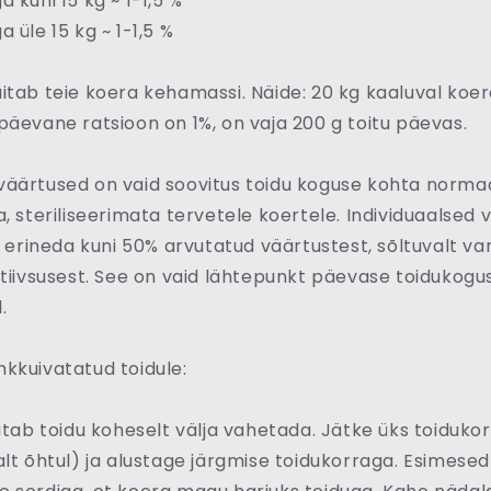
 kuni 15 kg ~ 1-1,5 %
 üle 15 kg ~ 1-1,5 %
itab teie koera kehamassi. Näide: 20 kg kaaluval koera
päevane ratsioon on 1%, on vaja 200 g toitu päevas.
väärtused on vaid soovitus toidu koguse kohta norma
a, steriliseerimata tervetele koertele. Individuaalsed
ki erineda kuni 50% arvutatud väärtustest, sõltuvalt va
ktiivsusest. See on vaid lähtepunkt päevase toidukogu
.
kkuivatatud toidule:
vitab toidu koheselt välja vahetada. Jätke üks toiduko
alt õhtul) ja alustage järgmise toidukorraga. Esimese