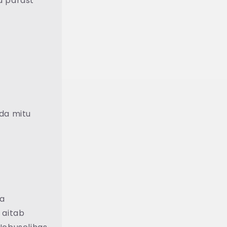
a pärast
ida mitu
ra
 aitab