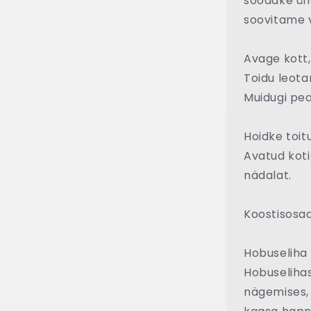
söödake ühe
soovitame v
Avage kott,
Toidu leotam
Muidugi pea
Hoidke toit
Avatud koti
nädalat.
Koostisosad
Hobuseliha
Hobuselihas 
nägemises, 