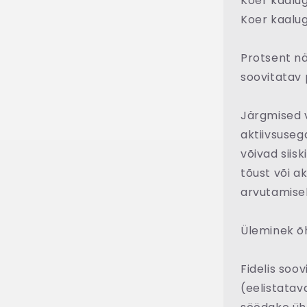
Koer kaaluga
Koer kaaluga
Protsent nä
soovitatav 
Järgmised 
aktiivsuseg
võivad siis
tõust või a
arvutamisel
Üleminek õh
Fidelis soo
(eelistatav