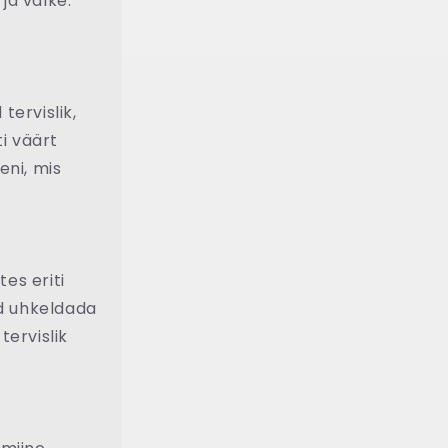
ja valke.
tervislik,
ti väärt
eni, mis
es eriti
ad uhkeldada
tervislik