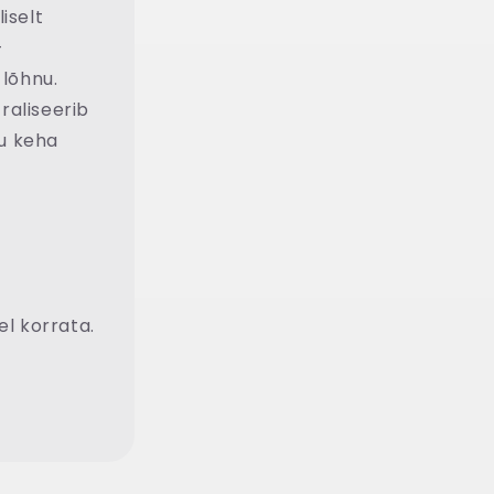
iselt
-
 lõhnu.
raliseerib
gu keha
l korrata.