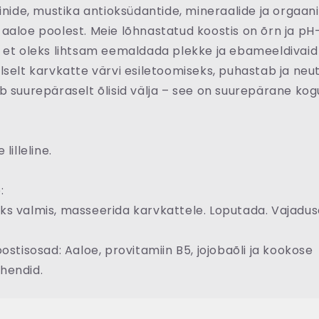
iinide, mustika antioksüdantide, mineraalide ja orgaanil
aaloe poolest. Meie lõhnastatud koostis on õrn ja pH
 et oleks lihtsam eemaldada plekke ja ebameeldivaid
lselt karvkatte värvi esiletoomiseks, puhastab ja neut
b suurepäraselt õlisid välja – see on suurepärane ko
lilleline.
:
s valmis, masseerida karvkattele. Loputada. Vajaduse
oostisosad: Aaloe, provitamiin B5, jojobaõli ja kookose
hendid.