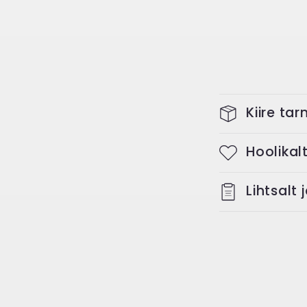
Kiire tar
Hoolikal
Lihtsalt 