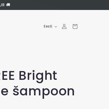
UR 🚚
Logi
K
Ostukorv
Eesti
sisse
e
e
l
EE Bright
te šampoon