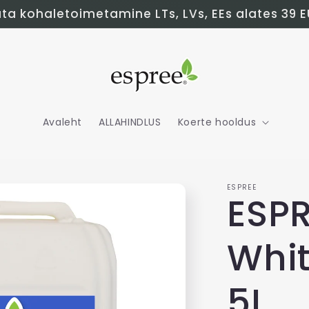
ta kohaletoimetamine LTs, LVs, EEs alates 39 E
Avaleht
ALLAHINDLUS
Koerte hooldus
ESPREE
ESPR
Whi
5L