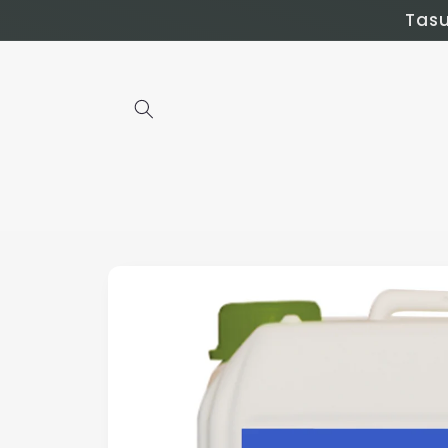
Mine
Tasu
sisuni
Pereiti prie
informacijos
apie prekę