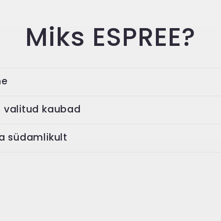
Miks ESPREE?
ne
t valitud kaubad
ja südamlikult