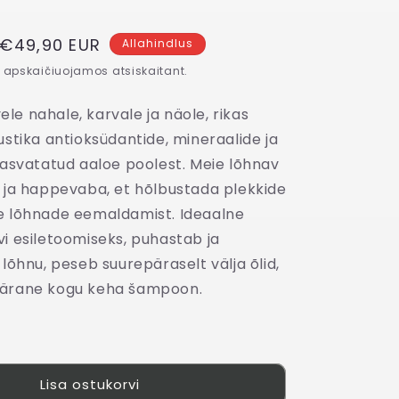
Išpardavimo
€49,90 EUR
Allahindlus
kaina
apskaičiuojamos atsiskaitant.
e nahale, karvale ja näole, rikas
ustika antioksüdantide, mineraalide ja
kasvatatud aaloe poolest. Meie lõhnav
n ja happevaba, et hõlbustada plekkide
e lõhnade eemaldamist. Ideaalne
vi esiletoomiseks, puhastab ja
 lõhnu, peseb suurepäraselt välja õlid,
pärane kogu keha šampoon.
Lisa ostukorvi