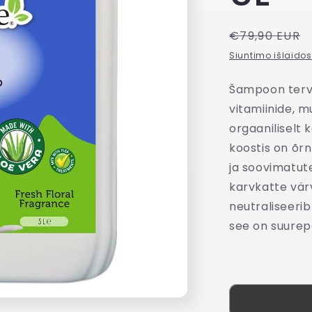
Tavahind
€79,90 EUR
Siuntimo išlaidos
Šampoon tervel
vitamiinide, m
orgaaniliselt 
koostis on õr
ja soovimatut
karvkatte vär
neutraliseerib
see on suure