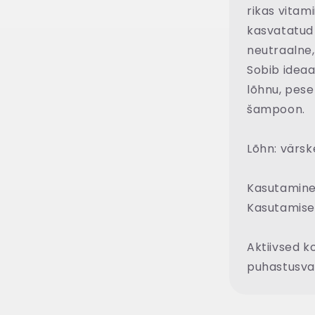
rikas vitam
kasvatatud 
neutraalne,
Sobib ideaa
lõhnu, pese
šampoon.
Lõhn: värske 
Kasutamine
Kasutamisek
Aktiivsed k
puhastusva